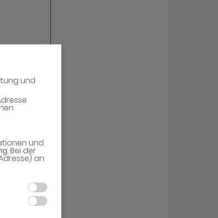
atung und
Adresse
enen
mationen und
ng
. Bei der
-Adresse) an