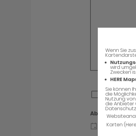
Wenn Sie zus
Kartendarste
Nutzungs
wird umge
Zwecken is
HERE Map
Sie können I
die Möglichk
Nutzung von 
die Anbieter 
Datenschutzh
Websiteana
Karten (Her