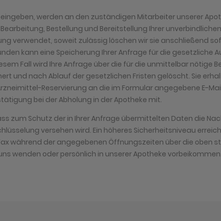
er eingeben, werden an den zuständigen Mitarbeiter unserer Apot
r Bearbeitung, Bestellung und Bereitstellung Ihrer unverbindliche
ung verwendet, soweit zulässig löschen wir sie anschließend sof
ünden kann eine Speicherung Ihrer Anfrage für die gesetzliche 
diesem Fall wird Ihre Anfrage über die für die unmittelbar nötige
ert und nach Ablauf der gesetzlichen Fristen gelöscht. Sie erha
Arzneimittel-Reservierung an die im Formular angegebene E-Mail
tätigung bei der Abholung in der Apotheke mit.
ass zum Schutz der in Ihrer Anfrage übermittelten Daten die Nach
lüsselung versehen wird. Ein höheres Sicherheitsniveau erreiche
r Fax während der angegebenen Öffnungszeiten über die oben s
ns wenden oder persönlich in unserer Apotheke vorbeikommen