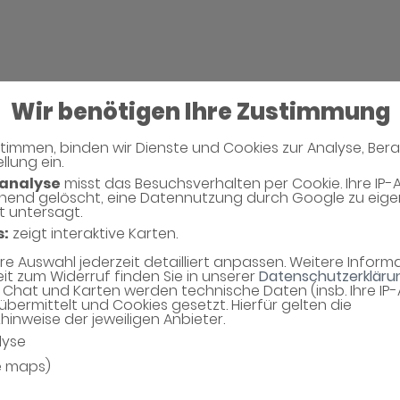
Wir benötigen Ihre Zustimmung
timmen, binden wir Dienste und Cookies zur Analyse, Ber
llung ein.
analyse
misst das Besuchsverhalten per Cookie. Ihre IP-
hend gelöscht, eine Datennutzung durch Google zu eig
t untersagt.
s:
zeigt interaktive Karten.
hre Auswahl jederzeit detailliert anpassen. Weitere Infor
eit zum Widerruf finden Sie in unserer
Datenschutzerkläru
Chat und Karten werden technische Daten (insb. Ihre IP
übermittelt und Cookies gesetzt. Hierfür gelten die
inweise der jeweiligen Anbieter.
lyse
e maps)